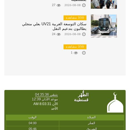
27
2026-08-08
350 مشاهده
سكان التوسعة الغربية UV21 بعلي منجلي
يطالبون بتدعيم النقل
24
2026-08-08
350 مشاهده
1