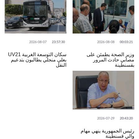
2026-08-07
23:57:30
2026-08-08
00:03:21
وزير الصحة يطمئن على
سكان التوسعة الغربية UV21
مصابي حادث المرور
بعلي منجلي يطالبون بتدعيم
بقسنطينة
النقل
2026-07-29
20:43:20
رئيس الجمهورية ينهي مهام
والي قسنطينة