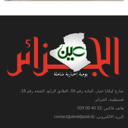
شارع كيكايا عمار، البناية رقم 06، الطابق الرابع، الشقة رقم 18،
قسنطينة، الجزائر.
هاتف فاكس :32 40 00 039
البريد الالكتروني: contact@aineldjazair.dz