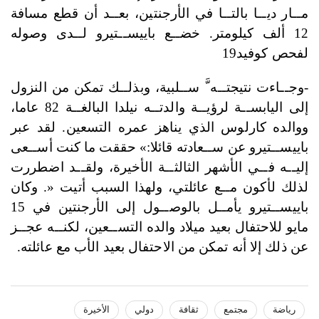
مــار ديــا بالتــا في الأرجنتين، بعــد أن قطع مسافة
12 ألف كيلومتر. خضــع باييســتيرو لــدى وصوله
لفحص كوفيد19
-وجــاءت نتيجتــه َّ ســلبية، وبذلــك تمكن من النزول
إلى اليابســة لرؤيــة والدتــه نيلدا البالغــة 82 عاما،
ووالده كارلوس الذي يناهز عمره التسعين. لقد عبر
باييســتيرو عن ســعادته قائلا:» حققت ما كنت أســعى
إليــه فــي الأشهر الثالثــة الأخيرة، ولقــد اضطررت
لذلك لأكون مــع عائلتي، ولهذا السبب أتيت «. وكان
باييســتيرو يأمــل بالوصــول إلى الأرجنتين في 15
مايو للاحتفال بعيد ميلاد والده التســعين، لكنــه عجــز
عن ذلك إلا أنه تمكن من الاحتفال بعيد الأب مع عائلته.
رياضة
مجتمع
ثقافة
دولي
الأخيرة