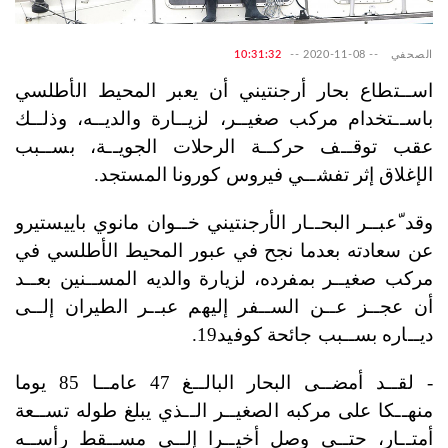
الصحفي
--
2020-11-08
--
10:31:32
اســتطاع بحار أرجنتيني أن يعبر المحيط الأطلسي
باســتخدام مركب صغيــر، لزيــارة والديــه، وذلــك
عقب توقــف حركــة الرحلات الجويــة، بســبب
الإغلاق إثر تفشــي فيروس كورونا المستجد
.
وقد ّعبــر البحــار الأرجنتيني خــوان مانوي باييستيرو
عن سعادته بعدما نجح في عبور المحيط الأطلسي في
مركب صغيــر بمفرده، لزيارة والديه المســنين بعــد
أن عجــز عــن الســفر إليهم عبــر الطيران إلــى
ديــاره بســبب جائحة كوفيد19.
- لقــد أمضــى البحار البالــغ 47 عامــا 85 يوما
منهــكا على مركبه الصغيــر الــذي يبلغ طوله تســعة
أمتــار، حتــى وصل أخيــرا إلــى مســقط رأســه