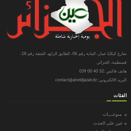
شارع كيكايا عمار، البناية رقم 06، الطابق الرابع، الشقة رقم 18،
قسنطينة، الجزائر.
هاتف فاكس :32 40 00 039
البريد الالكتروني: contact@aineldjazair.dz
الفئات
منوعــــات
عين على الحدث